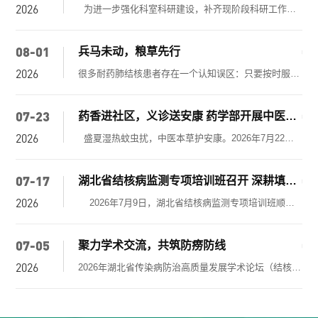
2026
20
为进一步强化科室科研建设，补齐现阶段科研工作短板，搭建临床与药学协同科研平台，为青年药师科研发展引航指路，7月30日下午武汉市金银潭医院药学部组织年轻药师10余人开展药学科研专题交流学习活动，会议由感染医学中心梁科主任主持。 本次学习聚焦临床药学前沿与科研能力提升，多学科专家依次带来专题分享。临床药师周爽围绕抗真菌药物药理作用开展专题报告，夯实青年药师专业理论基础；药学部陈靖赜主任介绍药学部基本情况，明晰科室发展现状与科研建设目标；感染医学中心梁科主任结合自身深耕临床科研的实践经历，分享科研思维培养、论文撰写等实操经验，拓宽药师科研思路；感染免疫科陈丽医生结合真实临床病例
08-01
05
兵马未动，粮草先行
2026
20
很多耐药肺结核患者存在一个认知误区：只要按时服用抗结核药物，就能顺利治好疾病，日常饮食无关紧要。事实上，药物是对抗结核菌的主力军，人体免疫细胞是重要援军，充足、合理的营养就是维持战斗力的粮草。正所谓兵马未动，粮草先行。营养不良会直接削弱机体免疫力，延长治疗周期，甚至降低耐药肺结核的治疗成功率。 一、为什么耐药结核患者容易营养不良？ 结核菌在体内持续繁殖，会大量消耗人体蛋白质与能量；长期低热、咳嗽产生的毒素，会抑制食欲、影响胃肠道消化吸收。加之部分抗结核药物存在胃肠道不良反应，不少患者吃不下、吸收差。如果患者同时合并糖尿病，糖脂代谢紊乱
07-23
05
药香进社区，义诊送安康 药学部开展中医药知识宣教进社区活动
2026
20
盛夏湿热蚊虫扰，中医本草护安康。2026年7月22日，武汉市金银潭医院药剂科走进将花社区，开展“送健康惠万民”志愿者进社区义诊暨驱蚊祛暑中药香囊手工体验活动。 药学部中药师苏梦为居民讲解盛夏时节祛暑降温的养生中医药知识；香囊千年民俗历史；金银潭医院中药驱蚊祛暑香囊中各种中药饮片的辨识、功效，并介绍了制作流程。 随后最受欢迎的香囊 DIY 体验环节正式开启，居民和小朋友分为5组，陈迪路中药师现场讲解和演示古法药碾铁船、石碾钵使用方法，金银潭医院药师团队和武汉轻工业大学药学系大学生们一起带领现场60余位参
07-17
05
湖北省结核病监测专项培训班召开 深耕填报细节 聚力质控提升
2026
20
2026年7月9日，湖北省结核病监测专项培训班顺利开展，全省各地结核病防控一线业务骨干共计250人齐聚参训。本次培训课程体系完善、实操导向突出，围绕国家级监测平台建设、省级防控规划落地、校园结核排查、数据质控、智慧系统运维等多个关键模块展开授课，武汉市金银潭医院耐药结核病科汤秋萍受邀登台，带来《耐药结核病监测信息填报规范及要点》专题分享，成为本次培训的亮眼环节。 作为深耕耐药结核病防控一线的专业人员，汤秋萍日常扎根临床与监测工作前沿，积累了海量一线实操经验。培训现场，她立足日常工作中梳理出的共性痛点，聚焦耐药结核
07-05
04
聚力学术交流，共筑防痨防线
2026
20
2026年湖北省传染病防治高质量发展学术论坛（结核病分会） 暨省医学会结核病学分会学术年会在武汉市金银潭医院圆满举办 武汉市金银潭医院 耐药结核病科 汤秋萍 为推动全省传染病防治高质量发展，全面提升结核病规范化诊疗、疑难肺部疾病鉴别诊断水平，打通省市县三级结防机构协作渠道，聚力攻克耐药肺结核、肺部疑难感染临床救治难点，2026年7月4日13:25—17:50，以“百年传承·高质发展—共筑传染病防治新生态”为主题的2026年湖北省传染病防治高质量发展学术论坛（结核病分会）暨湖北省医学会结核病学分会