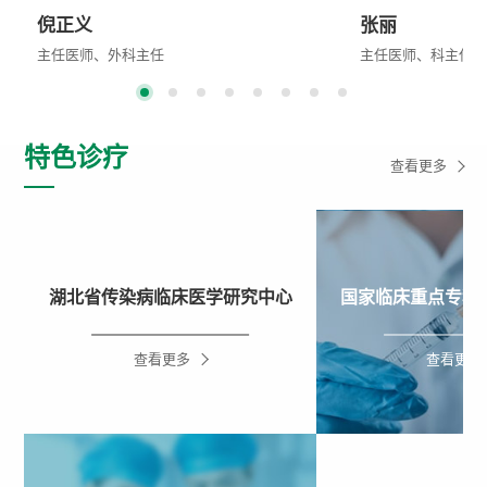
倪正义
张丽
主任医师、外科主任
主任医师、科主任
最早在省内开展微创胸腔镜肺癌根治术。首创
从事结核病临床工作
开展胸腔镜不切除肋骨治疗胸壁结核(传统方
实验室和临床研究2
法需切除2-4根肋骨)。擅长各类胸腔镜微创胸
验。从事重症结核诊
特色诊疗
查看更多
科手术:包括肺癌根治﹑pancoast 瘤﹑支气管
结核病诊治15年。
查看更多
查看更多
成形﹑气管肿瘤﹑气管狭窄﹑毁损肺、支气管
治疗，擅长疑难危重
扩张、脓胸﹑支气管胸膜瘘﹑胸壁肿瘤、难治
肿瘤及肺部疑难疾病
空洞型和耐多药肺结核；各类气胸、肺减容；
对艾滋病合并结核病
各类纵隔肿瘤切除﹑缩窄性心包炎﹑胸结扎胸
湖北省传染病临床医学研究中心
国家临床重点专科
导管治疗乳糜胸﹑纵隔镜手术、食管癌、喷门
癌、喷门失驰缓症；各种类型淋巴结结核及骨
关节结核和肠结核手术等。
查看更多
查看更多