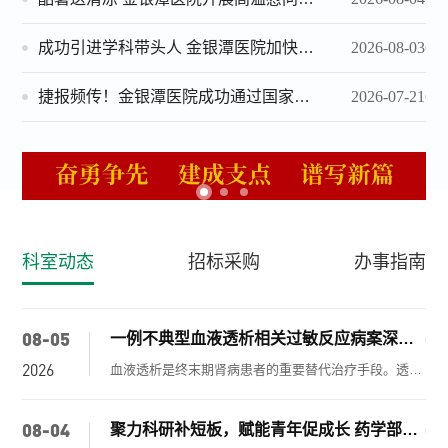
成功引进学科带头人 金银潭医院加快打造感染医学新高地
2026-08-03
捷报频传！金银潭医院成功通过国家级创伤中心评审
2026-07-21
科室动态
招标采购
办事指南
08-05
07
一例不典型血液透析相关过敏反应病案深度分析
2026
20
血液透析是终末期肾病患者的重要替代治疗手段。透析相关过敏反应临床常见，但表现典型者多以皮肤瘙痒、荨麻疹、嗜酸性粒细胞升高为主。在合并重症感染、免疫紊乱的患者中，过敏反应可能表现隐匿，容易被误诊为低钙、透析失衡或超滤相关并发症等。 本文结合一例合并活动性肺结核及导管相关血流感染的老年透析患者，复盘其诊疗过程，分析不典型透析过敏的识别思路与临床启示。 一、病例基础概况 患者，男性，71岁，因“间断低热3月”入院。既往有双眼白内障手术史，否认高血压、糖尿病、肝炎、结核等疾病史，否认药物及食物过敏史。 入院前外院已确诊继发性肺
08-04
07
聚力科研补短板，赋能青年促成长 药学部开展药学科研专题交流学习