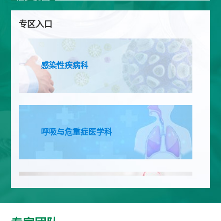
医疗科室
中医科
普外骨外科
专区入口
创伤外科
急诊
感染性疾病科
呼吸与危重症二
麻醉科手术室
病区
血液净化中心
健康管理中心
呼吸与危重症医学科
普通内科 神经内
肿瘤科
科 心血管内科
中西医结合感染免疫科
检验科
功能科