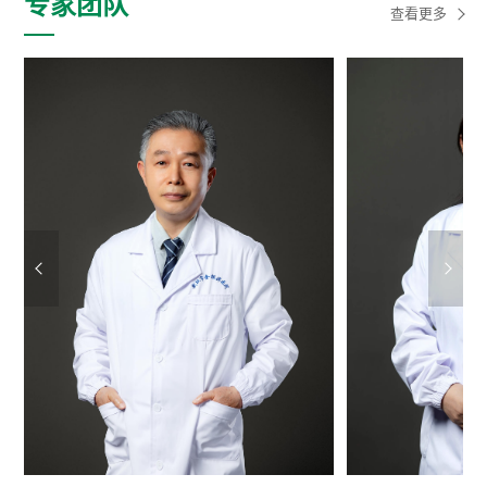
专家团队
查看更多
放射科
病理科
医技科室
呼吸与危重症二病区
药学部
江北健康管理门
江北门诊
诊
临床试验机构
转化医学中心
研究机构
博士后科研工作
伦理委员会
站