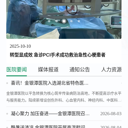
2025-10-10
转型显成效 急诊PCI手术成功救治急性心梗患者
医院要闻
媒体报道
通知公告
人力资源
喜讯！金银潭医院入选湖北省特色医院建设项目单位
金银潭医院以平急转换为核心筑牢传染病防治高地，不断提高诊疗水平
不
与服务能力。陆续新增设创伤外科、心血管内科、神经内科、中医科、
症
肿瘤科、全科医学科及血液透析中心等综合诊疗科室，铸牢传染性疾病
战
凝心聚力 加压奋进——金银潭医院召开2026年度半年工作会议
2026-08-03
的综合诊疗基础，医疗服务体系持续完善，区域疑难重症诊疗中心地位
持续凸显。
酷暑送清凉 金银潭医院开展高温慰问活动
2026-08-04